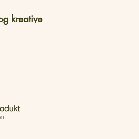
og kreative
rodukt
191