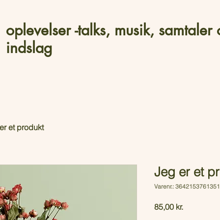
oplevelser -talks, musik, samtaler 
indslag
er et produkt
Jeg er et p
Varenr.: 364215376135
Pris
85,00 kr.